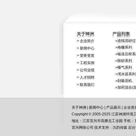
连续流砂过
>
企业简介
>
格栅系列
>
>
新闻中心
输送压榨系
>
>
荣誉资质
除砂系列
>
>
工程实例
曝气系列
>
>
公司业绩
滗水器系列
>
>
人才招聘
刮吸泥机、
>
>
联系我们
加药混合(
>
关于神洲
|
新闻中心
|
产品展示
|
企业资
Copyright © 2005-2025 江苏神洲环境工
地址：江苏宜兴市高塍北工业园 手机：139061
宜兴网络公司 技术支持：氿韵传媒
后台